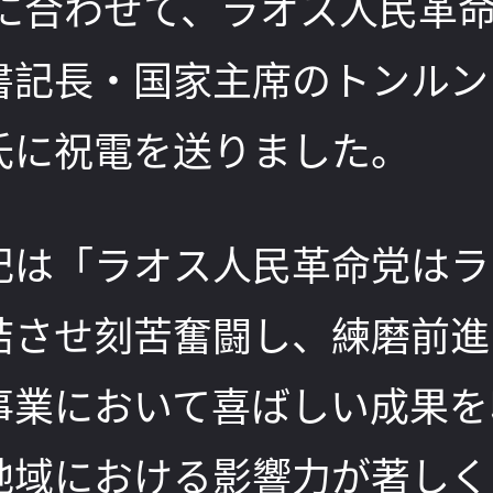
年に合わせて、ラオス人民革
書記長・国家主席のトンルン
氏に祝電を送りました。
記は「ラオス人民革命党はラ
結させ刻苦奮闘し、練磨前進
事業において喜ばしい成果を
地域における影響力が著しく