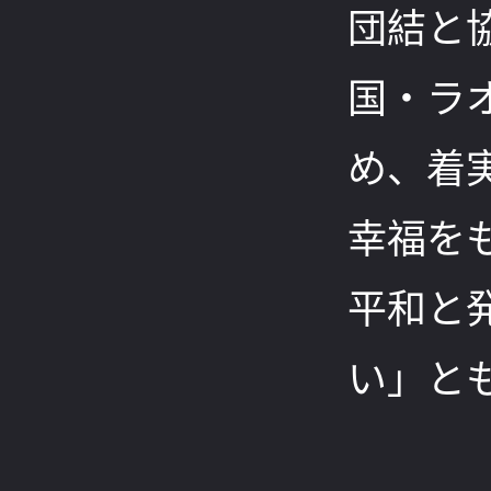
団結と
国・ラ
め、着
幸福を
平和と
い」と