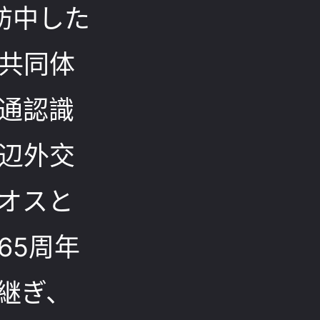
訪中した
共同体
通認識
辺外交
オスと
65周年
継ぎ、