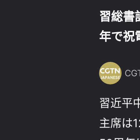
習総書
年で祝
CG
習近平
主席は