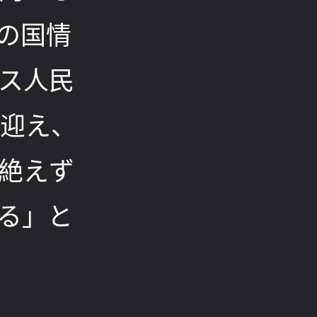
の国情
ス人民
を迎え、
絶えず
る」と