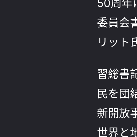
50周
委員会
リット
習総書
民を団
新開放
世界と