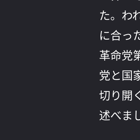
た。わ
に合っ
革命党
党と国
切り開
述べま