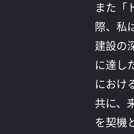
また「
際、私
建設の
に達し
におけ
共に、
を契機