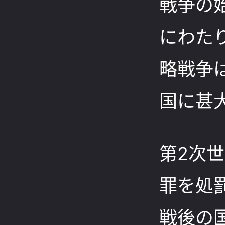
戦争の
にわた
略戦争
国に甚
第2次
罪を処
戦後の