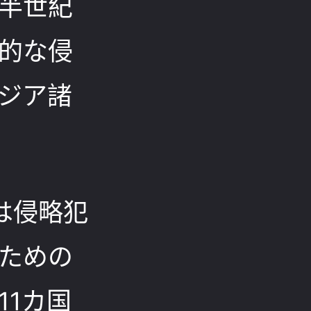
半世紀
的な侵
ジア諸
は侵略犯
ための
11カ国