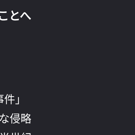
ことへ
事件」
な侵略