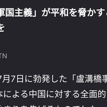
軍国主義」が平和を脅かす
を
TN
年7月7日に勃発した「盧溝橋
本による中国に対する全面的