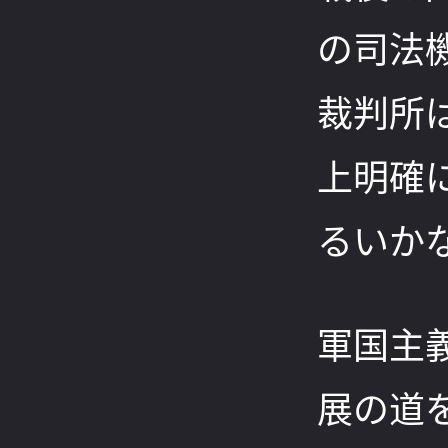
の司法
裁判所
上明確
るいか
軍国主
展の道