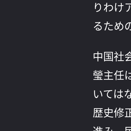
りわけ
るため
中国社
瑩主任
いては
歴史修