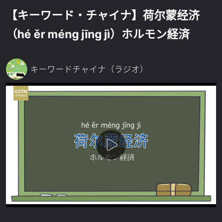
【キーワード・チャイナ】荷尔蒙经济
（hé ěr méng jīng jì）ホルモン経済
キーワードチャイナ（ラジオ）