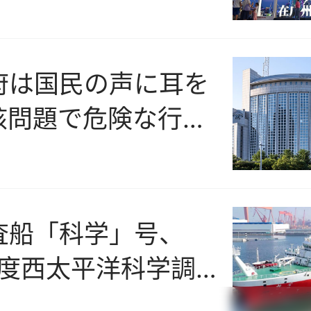
府は国民の声に耳を
核問題で危険な行動
るべきだ=外交部
査船「科学」号、
年度西太平洋科学調査
海を終え青島に帰港