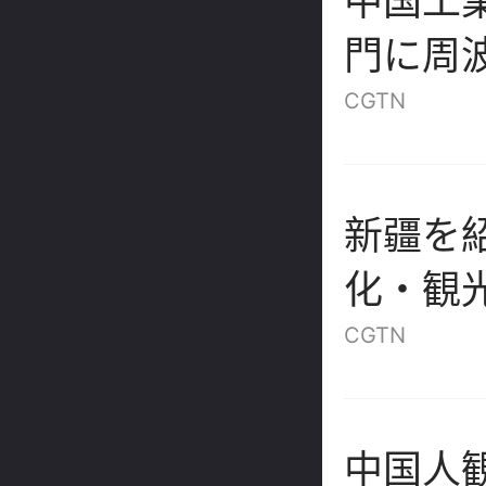
中国工
門に周
気象へ
CGTN
新疆を
化・観
が間も
CGTN
中国人