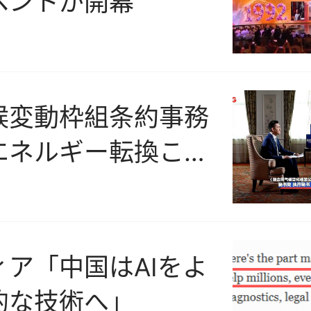
ベントが開幕
候変動枠組条約事務
エネルギー転換こ
まざまな課題を解決
一の道」
ィア「中国はAIをよ
的な技術へ」