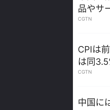
品やサ
せる＝
CGTN
CPIは
は同3.
CGTN
中国に