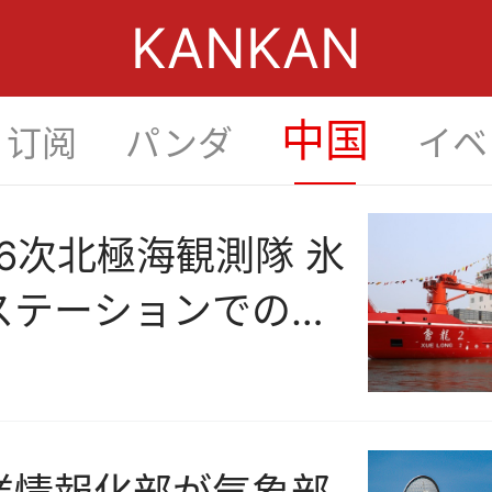
KANKAN
中国
订阅
パンダ
イベ
松开刷新
6次北極海観測隊 氷
ステーションでの調
始