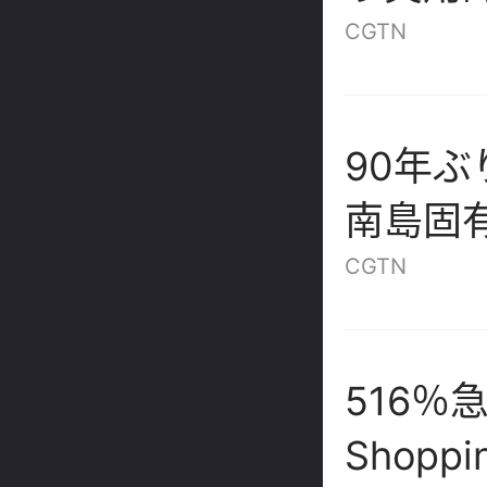
CGTN
90年
南島固
を海口
CGTN
516％急
Shop