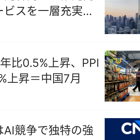
ービスを一層充実さ
タイ政府観光庁
前年比0.5%上昇、PPI
5%上昇＝中国7月
はAI競争で独特の強