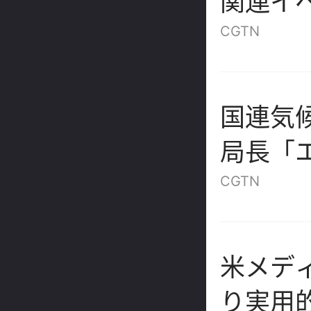
関連イ
CGTN
国連気
局長「
そ、さ
CGTN
する唯
米メデ
り実用