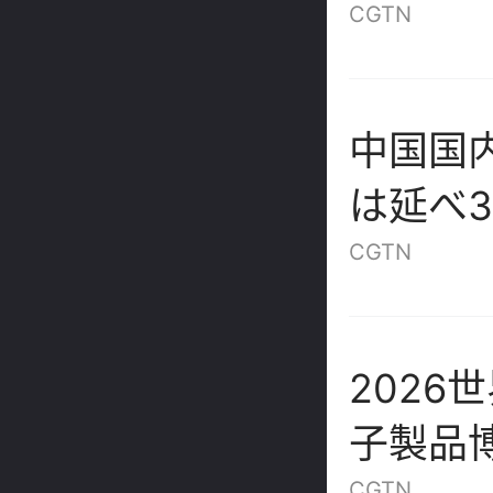
たな定
CGTN
中国国
は延べ3
行消費額
CGTN
2026
子製品博
CGTN