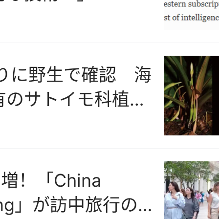
ぶりに野生で確認 海
有のサトイモ科植物
で再発見
増！「China
ping」が訪中旅行の新