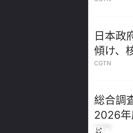
日本政
傾け、
をやめ
CGTN
総合調
2026
共同航
CGTN