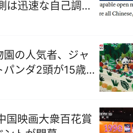
国側は迅速な自己調整
＝米メディア
物園の人気者、ジャ
パンダ2頭が15歳
日
回中国映画大衆百花賞