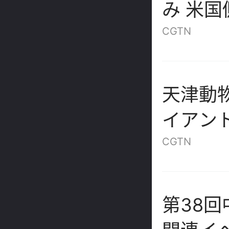
み 米
が必須
CGTN
天津動
イアント
の誕生
CGTN
第38