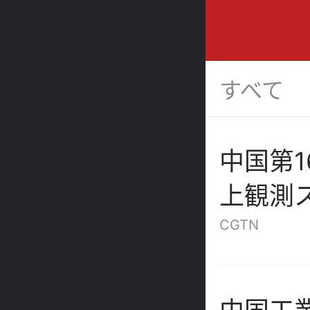
すべて
中国第1
上観測
査を開
CGTN