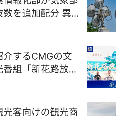
業情報化部が気象部
波数を追加配分 異常
の対応を支援
紹介するCMGの文
光番組「新花路放」
なく放送開始
観光客向けの観光商