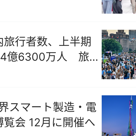
番に
内旅行者数、上半期
4億6300万人 旅
3兆2100億元
世界スマート製造・電
覧会 12月に開催へ