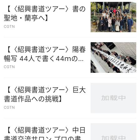
【〈紹興書道ツアー〉書の
聖地・蘭亭へ】
CGTN
【〈紹興書道ツアー〉陽春
暢写 44人で書く44ｍの
絆】
CGTN
【〈紹興書道ツアー〉巨大
書道作品への挑戦】
CGTN
【〈紹興書道ツアー〉中日
書道交流サロン プロの書道