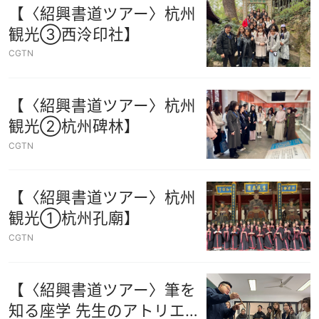
【〈紹興書道ツアー〉杭州
観光③西泠印社】
CGTN
【〈紹興書道ツアー〉杭州
観光②杭州碑林】
CGTN
【〈紹興書道ツアー〉杭州
観光①杭州孔廟】
CGTN
【〈紹興書道ツアー〉筆を
知る座学 先生のアトリエ見