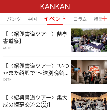
KANKAN
イベント
阅
パンダ
中国
コラム
特集
松开刷新
【〈紹興書道ツアー〉蘭亭
書道祭】
CGTN
【〈紹興書道ツアー〉“いつ
かまた紹興で”〜送別晩餐
会】
CGTN
【〈紹興書道ツアー〉集大
成の揮毫交流会②】