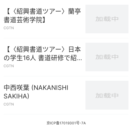
【〈紹興書道ツアー〉蘭亭
書道芸術学院】
CGTN
【〈紹興書道ツアー〉日本
の学生16人 書道研修で紹興
市へ】
CGTN
中西咲葉 (NAKANISHI
SAKIHA)
CGTN
京ICP备17019301号-7A