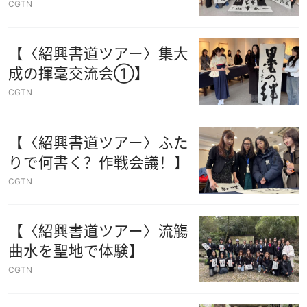
CGTN
【〈紹興書道ツアー〉集大
成の揮毫交流会①】
CGTN
【〈紹興書道ツアー〉ふた
りで何書く？作戦会議！】
CGTN
【〈紹興書道ツアー〉流觴
曲水を聖地で体験】
CGTN