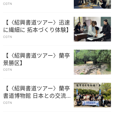
学も】
CGTN
【〈紹興書道ツアー〉迅速
に繊細に 拓本づくり体験】
CGTN
【〈紹興書道ツアー〉蘭亭
景勝区】
CGTN
【〈紹興書道ツアー〉蘭亭
書道博物館 日本との交流の
証も】
CGTN